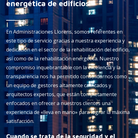
energética de edificios
En
Administraciones Llorens
, somos referentes
en
este tipo de servicio
gracias a nuestra
experiencia y
dedicación en el sector de la rehabilitación
del edificio,
así como de la rehabilitación
energética.
Nuestro
compromiso inquebrantable con la excelencia y la
transparencia nos ha permitido consolidarnos como
un equipo de gestores altamente calificados y
arquitectos expertos, que están completamente
enfocados en ofrecer a nuestros clientes una
experiencia de «
lleva en mano
» para lograr la máxima
satisfacción.
Cuando se trata de la seguridad y el