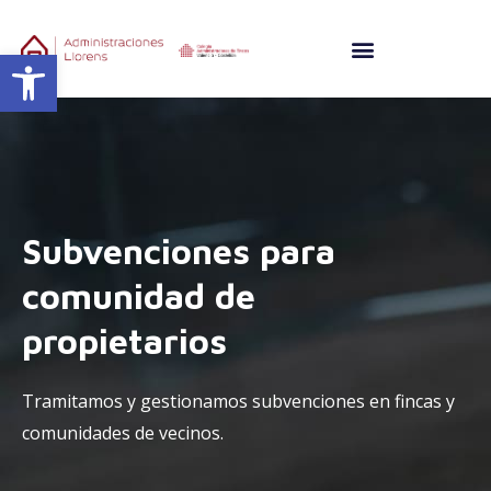
Ir
al
Abrir barra de herramientas
contenido
Subvenciones para
comunidad de
propietarios
Tramitamos y gestionamos subvenciones en fincas y
co
munidades de vecinos
.