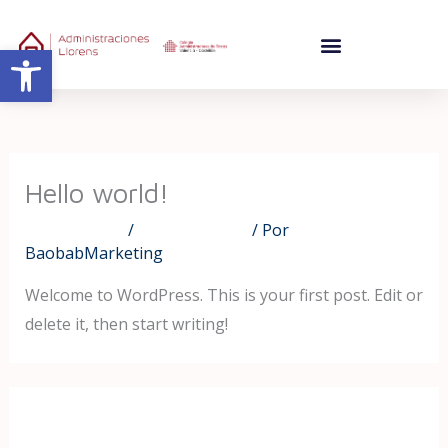
Ir
al
Abrir barra de herramientas
contenido
Hello world!
1 comentario
/
Uncategorized
/ Por
BaobabMarketing
Welcome to WordPress. This is your first post. Edit or
delete it, then start writing!